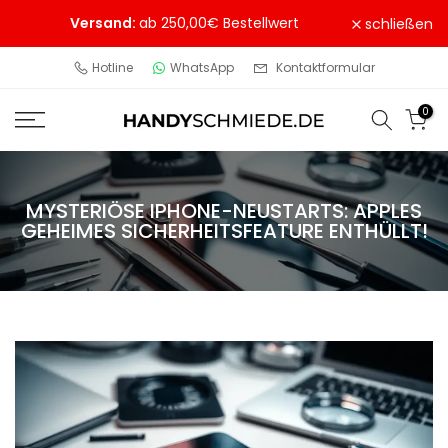
Zum
Versand:
ab 250,00€ Bestellwert
schließen
Inhalt
springen
Hotline
WhatsApp
Kontaktformular
0
MYSTERIÖSE IPHONE-NEUSTARTS: APPLES
GEHEIMES SICHERHEITSFEATURE ENTHÜLLT!